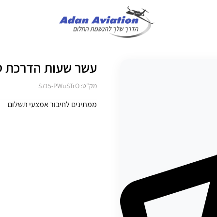
עשר שעות הדרכת ט
מק"ט: S715-PWuSTrO
ממתינים לחיבור אמצעי תשלום